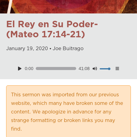
El Rey en Su Poder-
(Mateo 17:14-21)
January
19
,
2020
Joe Buitrago
0:00
41:08
Download
Playback Speed
0.50×
This sermon was imported from our previous
0.75×
website, which many have broken some of the
1.00×
content. We apologize in advance for any
1.25×
strange formatting or broken links you may
1.50×
find.
1.75×