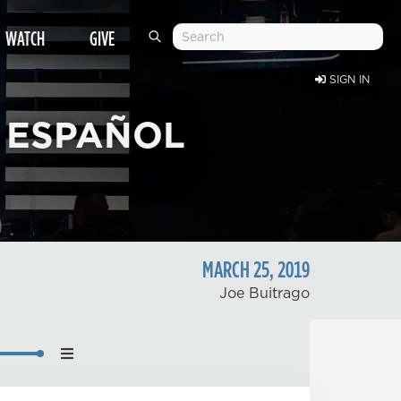
WATCH
GIVE
SIGN IN
 ESPAÑOL
MARCH
25
,
2019
Joe Buitrago
nload
back Speed