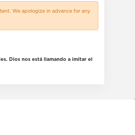
×
ent. We apologize in advance for any
×
×
×
×
×
es. Dios nos está llamando a imitar el
×