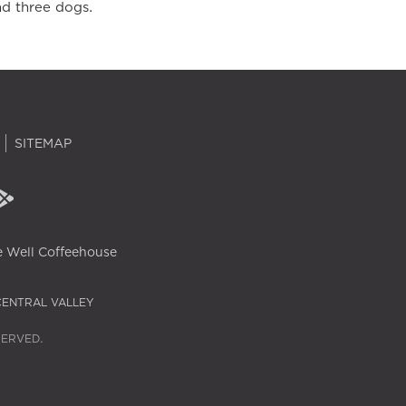
nd three dogs.
SITEMAP
 Well Coffeehouse
CENTRAL VALLEY
SERVED.