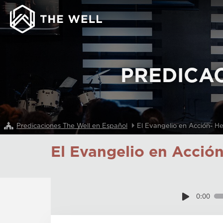
PREDICA
Predicaciones The Well en Español
El Evangelio en Acción- H
El Evangelio en Acció
0:00