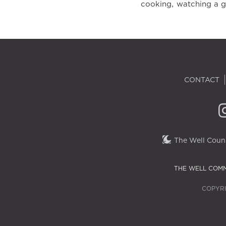
cooking, watching a g
CONTACT
The Well Couns
THE WELL COMM
COPYRI