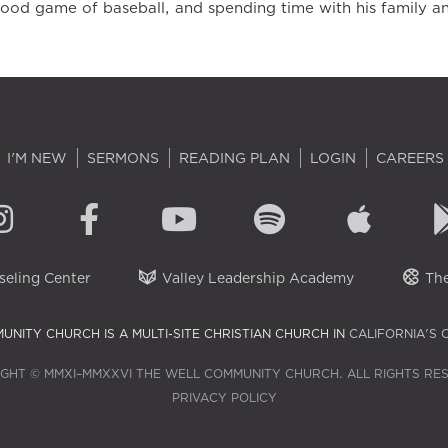
ood game of baseball, and spending time with his family a
I'M NEW
SERMONS
READING PLAN
LOGIN
CAREERS
eling Center
Valley Leadership Academy
The
UNITY CHURCH IS A MULTI-SITE CHRISTIAN CHURCH IN
CALIFORNIA'S 
GHT © MMXI–MMXXVI THE WELL COMMUNITY CHURCH. ALL RIGHTS RE
PRIVACY POLICY