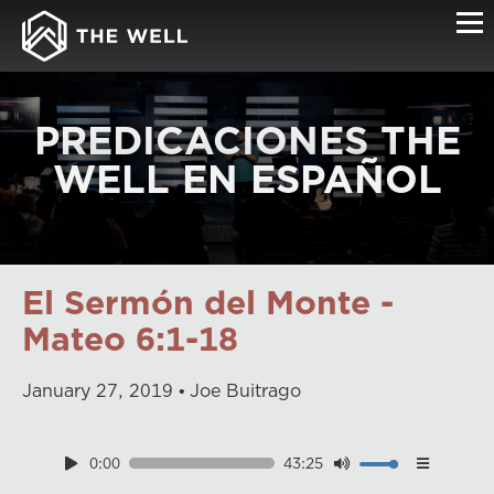
PREDICACIONES THE
WELL EN ESPAÑOL
El Sermón del Monte -
Mateo 6:1-18
January
27
,
2019
Joe Buitrago
0:00
43:25
Download