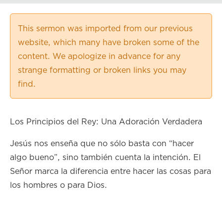
Playback Speed
0.50×
This sermon was imported from our previous
0.75×
website, which many have broken some of the
1.00×
content. We apologize in advance for any
1.25×
strange formatting or broken links you may
1.50×
find.
1.75×
2.00×
Los Principios del Rey: Una Adoración Verdadera
Jesús nos enseña que no sólo basta con “hacer
algo bueno”, sino también cuenta la intención. El
Señor marca la diferencia entre hacer las cosas para
los hombres o para Dios.