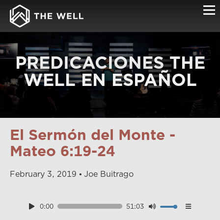
PREDICACIONES THE
WELL EN ESPAÑOL
El Sermón del Monte -
Mateo 6:19-24
February
3
,
2019
Joe Buitrago
0:00
51:03
Download