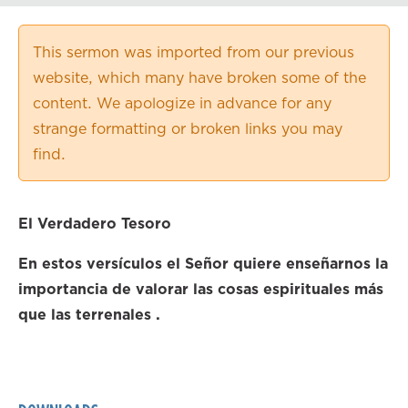
Playback Speed
0.50×
This sermon was imported from our previous
0.75×
website, which many have broken some of the
1.00×
content. We apologize in advance for any
1.25×
strange formatting or broken links you may
1.50×
find.
1.75×
2.00×
El Verdadero Tesoro
En estos versículos el Señor quiere enseñarnos la
importancia de valorar las cosas espirituales más
que las terrenales .