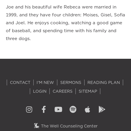
Joe and his beautiful wife Rebeca were married in
1999, and they have four children: Moises, Gisel, Sofia
and Joel. He enjoys cooking, watching a good game
of baseball, and spending time with his family and
three dogs.
CONTACT
I'M NEW
SERMONS
READING PLAN
LOGIN
CAREERS
SITEMAP
The Well Counseling Center