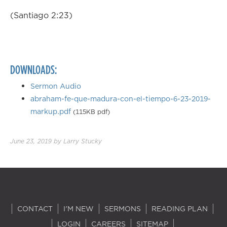
(Santiago 2:23)
DOWNLOADS:
Sermon Audio
abraham-fe-que-madura-con-el-tiempo-6-23-2019-
markup.pdf
(115KB pdf)
June 23, 2019
by
Larry Stucky
CONTACT
I'M NEW
SERMONS
READING PLAN
LOGIN
CAREERS
SITEMAP