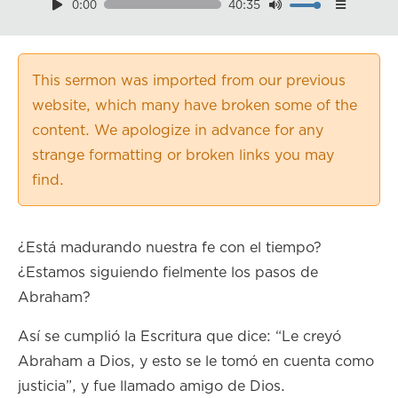
0:00
40:35
Download
Playback Speed
0.50×
This sermon was imported from our previous
0.75×
website, which many have broken some of the
1.00×
content. We apologize in advance for any
1.25×
strange formatting or broken links you may
1.50×
find.
1.75×
2.00×
¿Está madurando nuestra fe con el tiempo?
¿Estamos siguiendo fielmente los pasos de
Abraham?
Así se cumplió la Escritura que dice: “Le creyó
Abraham a Dios, y esto se le tomó en cuenta como
justicia”, y fue llamado amigo de Dios.