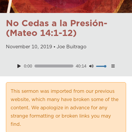
No Cedas a la Presión-
(Mateo 14:1-12)
November
10
,
2019
Joe Buitrago
0:00
40:14
Download
Playback Speed
0.50×
This sermon was imported from our previous
0.75×
website, which many have broken some of the
1.00×
content. We apologize in advance for any
1.25×
strange formatting or broken links you may
1.50×
find.
1.75×