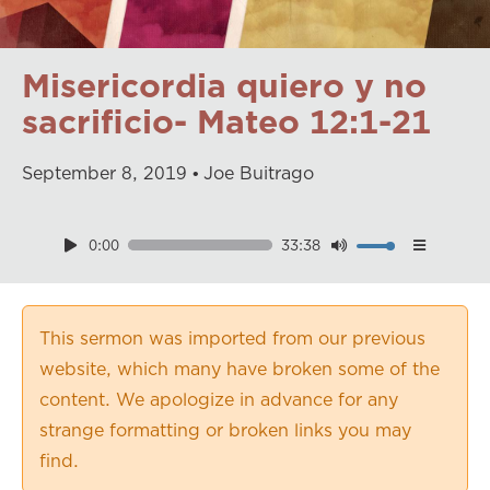
Misericordia quiero y no
sacrificio- Mateo 12:1-21
September
8
,
2019
Joe Buitrago
0:00
33:38
Download
Playback Speed
0.50×
This sermon was imported from our previous
0.75×
website, which many have broken some of the
1.00×
content. We apologize in advance for any
1.25×
strange formatting or broken links you may
1.50×
find.
1.75×