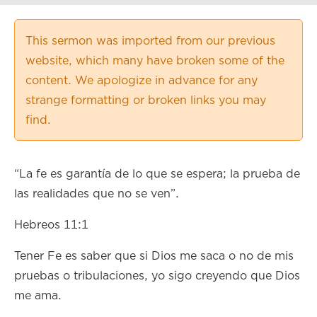
Playback Speed
0.50×
This sermon was imported from our previous
0.75×
website, which many have broken some of the
1.00×
content. We apologize in advance for any
1.25×
strange formatting or broken links you may
1.50×
find.
1.75×
2.00×
“La fe es garantía de lo que se espera; la prueba de
las realidades que no se ven”.
Hebreos 11:1
Tener Fe es saber que si Dios me saca o no de mis
pruebas o tribulaciones, yo sigo creyendo que Dios
me ama.