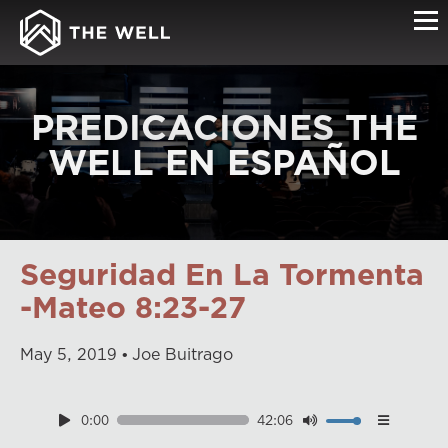
PREDICACIONES THE
WELL EN ESPAÑOL
Seguridad En La Tormenta
-Mateo 8:23-27
May
5
,
2019
Joe Buitrago
0:00
42:06
Download