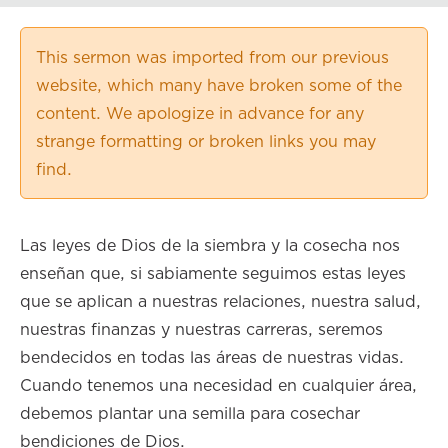
Playback Speed
0.50×
This sermon was imported from our previous
0.75×
website, which many have broken some of the
1.00×
content. We apologize in advance for any
1.25×
strange formatting or broken links you may
1.50×
find.
1.75×
2.00×
Las leyes de Dios de la siembra y la cosecha nos
enseñan que, si sabiamente seguimos estas leyes
que se aplican a nuestras relaciones, nuestra salud,
nuestras finanzas y nuestras carreras, seremos
bendecidos en todas las áreas de nuestras vidas.
Cuando tenemos una necesidad en cualquier área,
debemos plantar una semilla para cosechar
bendiciones de Dios.