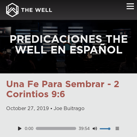
PREDICACIONES THE
WELL EN ESPAÑOL
Una Fe Para Sembrar - 2
Corintios 9:6
October
27
,
2019
Joe Buitrago
0:00
39:54
Download