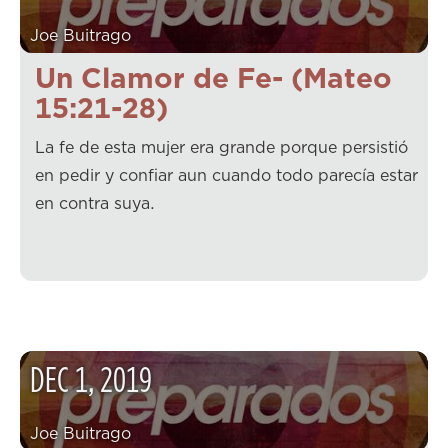
Joe Buitrago
Un Clamor de Fe- (Mateo
15:21-28)
La fe de esta mujer era grande porque persistió
en pedir y confiar aun cuando todo parecía estar
en contra suya.
DEC
1
,
2019
Joe Buitrago