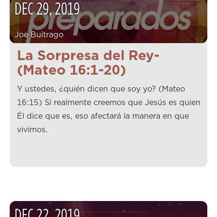
DEC
29
,
2019
Joe Buitrago
La Sorpresa del Rey-
(Mateo 16:1-20)
Y ustedes, ¿quién dicen que soy yo? (Mateo
16:15) Si realmente creemos que Jesús es quien
Él dice que es, eso afectará la manera en que
vivimos.
DEC
22
,
2019